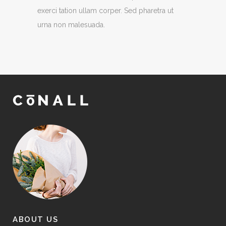
exerci tation ullam corper. Sed pharetra ut
urna non malesuada.
ABOUT US